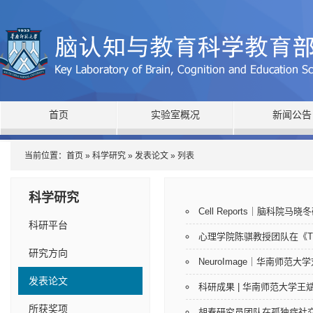
首页
实验室概况
新闻公告
当前位置：
首页
»
科学研究
»
发表论文
» 列表
科学研究
Cell Reports｜脑
科研平台
心理学院陈骐教授团队在《Tren
研究方向
NeuroImage｜华南师
发表论文
科研成果 | 华南师范大学王
所获奖项
胡春研究员团队在孤独症社