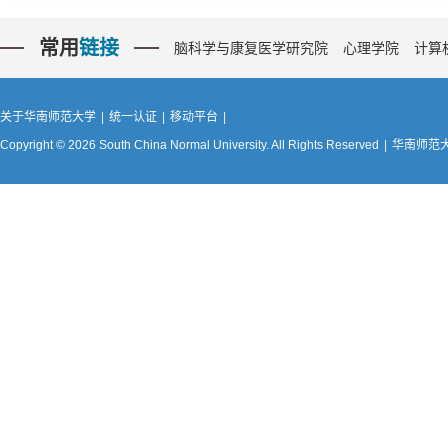
常用
链接
脑科学与康复医学研究院
心理学院
计算
关于华南师范大学
|
统一认证
|
移动平台
|
Copyright © 2026 South China Normal University. All Rights Reserved
|
华南师范大