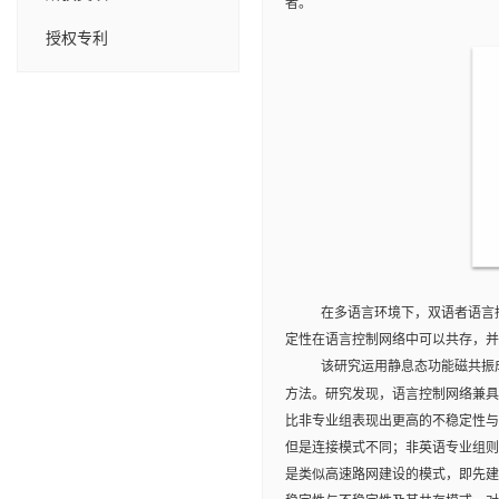
者。
授权专利
在多语言环境下，双语者语言
定性在语言控制网络中
可以
共存
，
并
该
研究
运用静息态功能磁共振
方法
。研究发现，语言控制网络兼
比非专业组表现出更高的不稳定性与
但是连接模式不同；非英语专业组则
是类似高速路网建设的模式，即先建