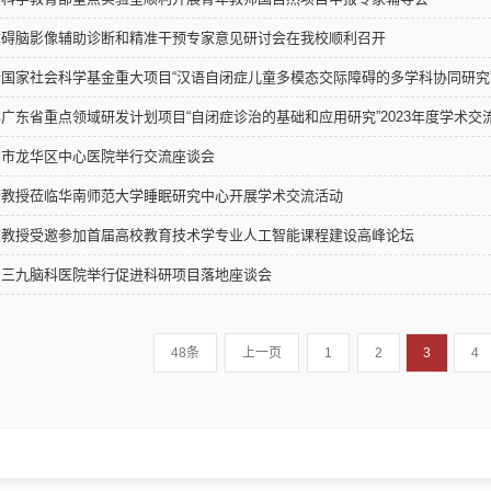
障碍脑影像辅助诊断和精准干预专家意见研讨会在我校顺利召开
国家社会科学基金重大项目“汉语自闭症儿童多模态交际障碍的多学科协同研究
广东省重点领域研发计划项目“自闭症诊治的基础和应用研究”2023年度学术交
圳市龙华区中心医院举行交流座谈会
芳教授莅临华南师范大学睡眠研究中心开展学术交流活动
教授受邀参加​首届高校教育技术学专业人工智能课程建设高峰论坛
东三九脑科医院举行促进科研项目落地座谈会
48条
上一页
1
2
3
4